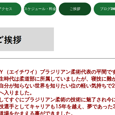
アクセス
スケジュール・料金
ご挨拶
ブログ20
Ｙ（エイチワイ）ブラジリアン柔術​代表の平間で
生時代は柔道部に所属していましたが、寝技に難
自分が知らない世界を知りたい位の軽い気持ちで2
へ入りました。
してすぐにブラジリアン柔術の技術に魅了され今
技選手としてキャリアも15年を越え、夢であった
道場をかまえる事ができました。