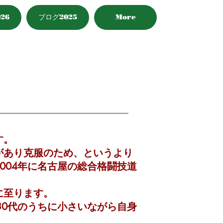
26
ブログ2025
More
す。
があり克服のため、というより
004年に名古屋の総合格闘技道
に至ります。
30代のうちに小さいながら自身