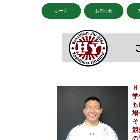
ホーム
お知らせ
ご挨拶
Ｈ
学
も
場
そ
競
の