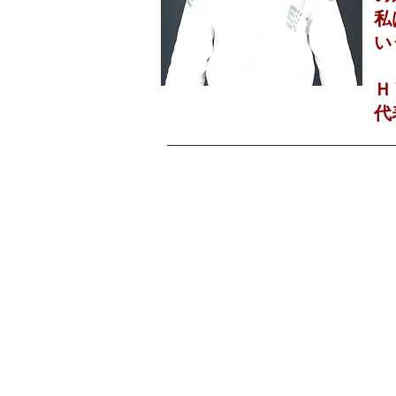
私
い
Ｈ
代